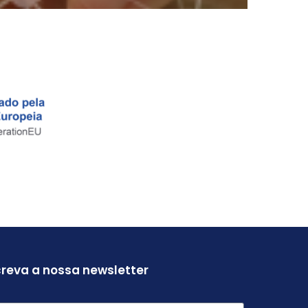
s
ipais redes
cançar novos
reva a nossa newsletter