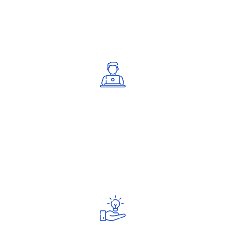
áreas de negócio.
Profissionalismo
Dedicação a cada um dos clientes e ética na relação
com os mesmos.