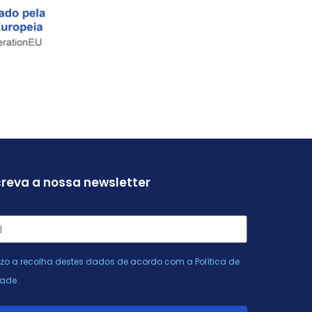
reva a nossa newsletter
izo a recolha destes dados de acordo com a
Política de
dade
.