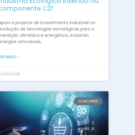
Indústria Ecológica inserido na
componente C21
Apoio a projetos de investimento industrial na
produção de tecnologias estratégicas para a
transição climática e energética, incluindo
energias renováveis,
LER MAIS »
22/05/2025
COACHING