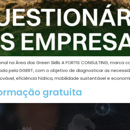
al na Área das Green Skills A FORTIS CONSULTING, marca com
ada pela DGERT, com o objetivo de diagnosticar as necessi
novável, eficiência hídrica, mobilidade sustentável e economi
formação gratuita