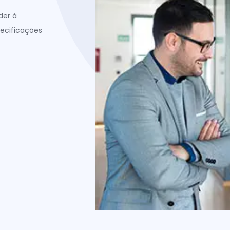
der à
pecificações